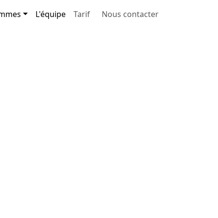
ammes
L'équipe
Tarif
Nous contacter
Entreprise
1 journée
Sur site ou en extérieur
Encadrement qualifié