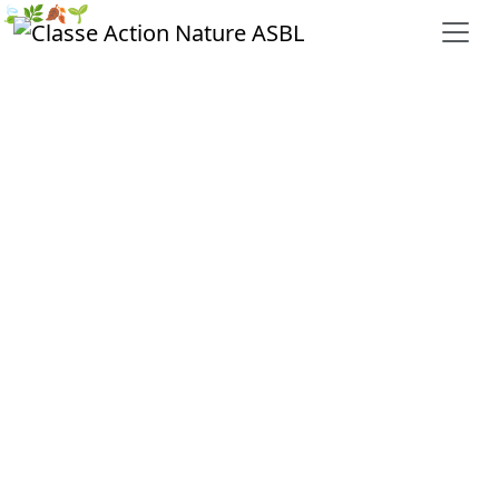
🍃
🌿
🍂
🌱
Responsable du traitement
Données collectées et finalités
Base juridique du traitement
Destinataires des données