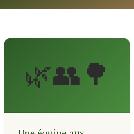
🌿👥🌳
Une équipe aux