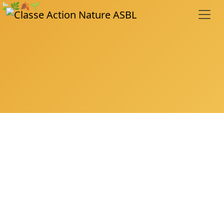
🍃
🌿
🍂
🌱