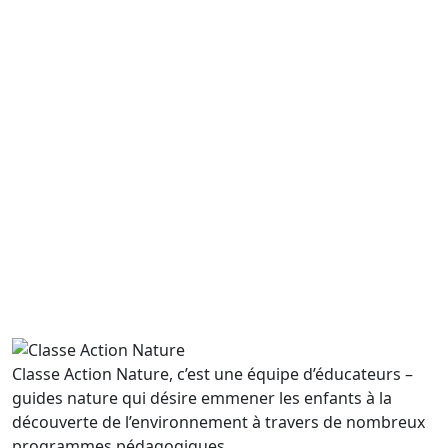
🌤️
Tous âges
La météo
Découverte du monde de la météorologie avec notre
ami le scientifique fou ! Réalisation d'une mini station
météo, théorie, expériences sur l'air, l'ea...
Découvrir le programme
Classe Action Nature, c’est une équipe d’éducateurs –
guides nature qui désire emmener les enfants à la
découverte de l’environnement à travers de nombreux
programmes pédagogiques.