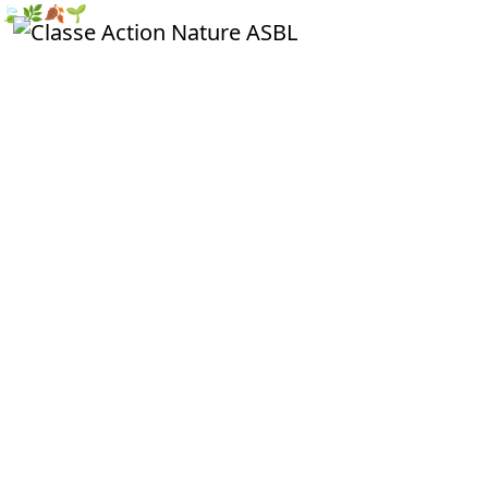
🍃
🌿
🍂
🌱