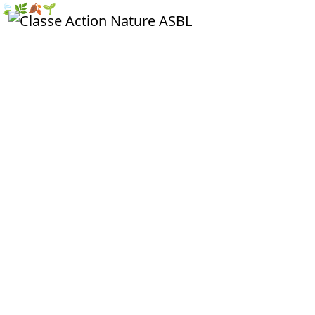
🍃
🌿
🍂
🌱