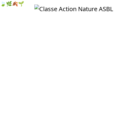
🍃
🌿
🍂
🌱