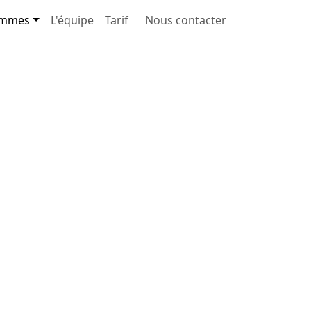
ammes
L'équipe
Tarif
Nous contacter
Maternelles & 1-2 primaire
3 à 5 jours
Sur site ou en extérieur
Encadrement qualifié