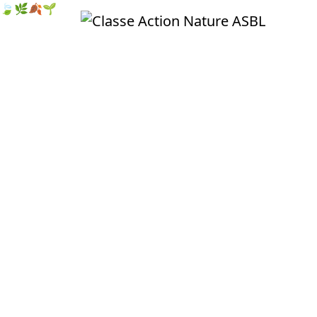
🍃
🌿
🍂
🌱