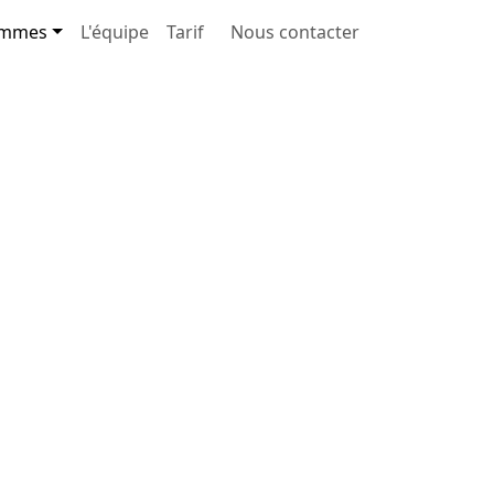
ammes
L'équipe
Tarif
Nous contacter
Tous âges
1 à 5 jours
Sur site ou en extérieur
Encadrement qualifié