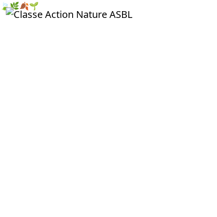
🍃
🌿
🍂
🌱