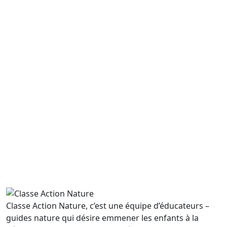
8 ans et +
Lenta Koh
Découvrir
🎵
Tous âges
Musique verte
Découvrir
Classe Action Nature, c’est une équipe d’éducateurs –
guides nature qui désire emmener les enfants à la