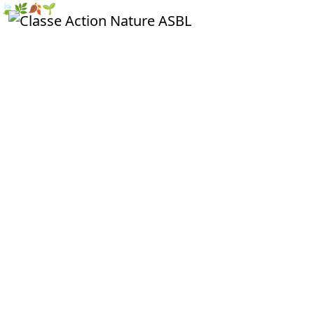
🍃
🌿
🍂
🌱