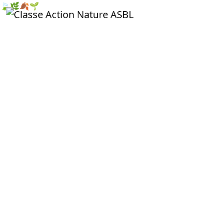
🍃
🌿
🍂
🌱