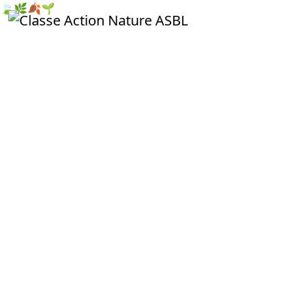
🍃
🌿
🍂
🌱